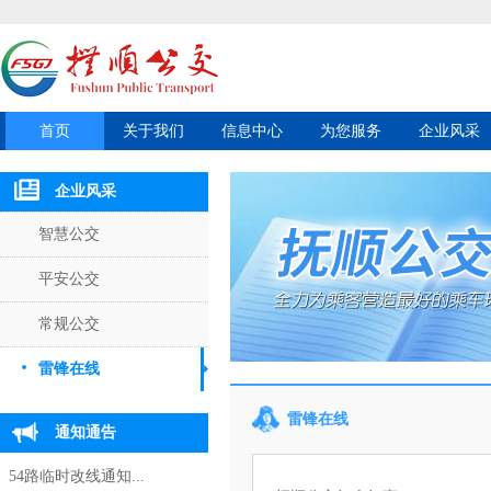
首页
关于我们
信息中心
为您服务
企业风采
企业风采
智慧公交
平安公交
常规公交
雷锋在线
雷锋在线
通知通告
54路临时改线通知...